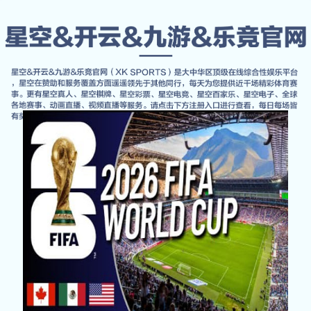
产品展示
成都极限运动队的盯防策略
分析与成败经验分享
2026-01-26
本文旨在对成都极限运动队的盯防策略进行深入分析，并
分享其在实际操作中的成败经验。通过对队伍的训练方
法、战术部署、心理素质及团队协作等四个方面的详细探