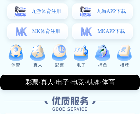
绪，提高他们在高压环境下做出决策的能力。这种全面培
训确保了每位成员都能在最关键的时候发挥出最佳水平。
2、战术部署与实施细则
在具体战术部署方面，成都极限运动队注重“预判”与“反
击”相结合。在比赛中，通过观察对手动作及习惯，提前预
测其可能采取的行动，从而做好相应准备。这一过程需要
全体成员之间密切配合，共同制定行动计划。
实施过程中，每个角色都有清晰分工。例如，在团体项目
中，一名选手负责观察敌方并传递信息，而其他人则根据
信息快速调整自己的位置或攻击方式。这种默契配合，使
得整个团队能够形成一股强大的合力，有效地限制住对手
的发展空间。
同时，在实际比赛中，不可避免地会遇到意外情况。因
此，成都极限运动队还特别强调灵活应变的重要性。通过
不断总结以往比赛中的经验教训，使得即便面对意外情况
也能迅速做出调整，为了获得最终胜利而不懈努力。
3、心理素质与团队协作
心理素质是决定竞技状态的重要因素之一。成都极限运动