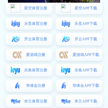
讨，揭示成都极限运动队如何在激烈竞争中保持优势。文
章将首先介绍盯防策略的重要性，以及成都极限运动队在
这一领域的独特之处。接着，从不同角度分析该队伍的成
功经验和失败教训，以期为其他运动团队提供借鉴与启
示。同时，也希望能够引起大众对于极限运动更深层次的
关注，推动这一领域的发展。
1、训练方法与盯防策略
成都极限运动队在训练方法上非常注重实战演练，通过模
拟各种比赛环境来提高队员们的应变能力。每周定期组织
针对性的训练，使得每位队员都能熟悉并掌握关键技术。
这种针对性的训练不仅提升了个体技能，还增强了整体协
调性，为后续的盯防策略打下坚实基础。
此外，教练团队会根据不同赛事特点制定相应的战术方
案。在赛前分析对手时，会重点研究对手的弱点，并结合
自身优势进行调整。这种灵活多变的方法使得成都极限运
动队能够在比赛中迅速适应变化，应对各种突发状况。
除了技术层面，心理素质也是训练的重要部分。通过心理
辅导和压力测试，帮助队员们克服恐惧、焦虑等负面情