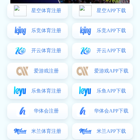
析、球员表现和未来展望四个方面，对这一经典对决进行
深入探讨。在精彩回顾中，我们将细致描绘比赛过程中的
关键时刻；在战术分析部分，将解析双方教练的战略部
署；球员表现则着重于明星球员的发挥及其影响；最后，
通过未来展望，讨论双方接下来的形势与挑战。整篇文章
力求为读者呈现一个全面而深刻的分析。
1、比赛精彩回顾
这场欧冠赛事在气氛紧张而热烈的环境中展开，双方都不
遗余力地争取胜利。开场后，拜仁慕尼黑凭借主场之利迅
速进入状态，多次通过快速传递撕扯利物浦的防线。他们
的一次快速反击，由穆勒发起，精准传球给了左翼的格纳
布里，后者在禁区内冷静施射，为拜仁首开纪录。
不过，利物浦并没有因此而陷入被动，他们凭借强大的攻
击力迅速进行了反击。萨拉赫利用个人能力，在右路突破
之后送出一记精准助攻，菲尔米诺随即头球破门，将比分
扳平。此时，两队愈发投入到激烈的争夺中，场面非常火
爆。
随着比赛进行到下半场，两队均有机会，但都未能转化为