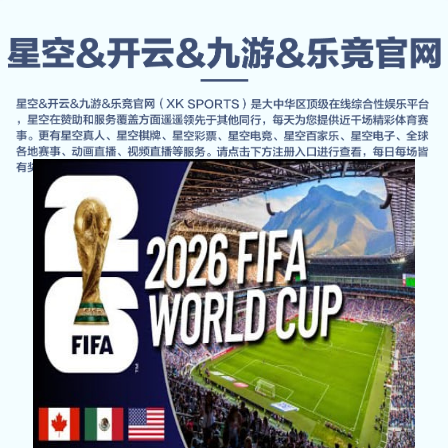
产品展示
拜仁慕尼黑对阵利物浦欧冠
直播精彩回顾与赛前分析
2026-03-18
在欧冠赛场上，拜仁慕尼黑与利物浦的对决一直备受关
注。这场比赛不仅是两支顶级球队之间的较量，更是众多
球迷期待已久的盛宴。本文将从比赛精彩回顾、战术分