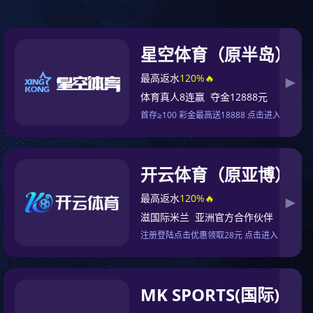
络
XCSPORTS
则遭欧足