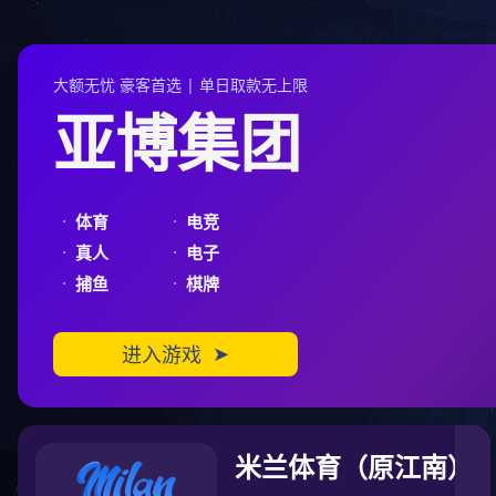
产品展示
曼城因