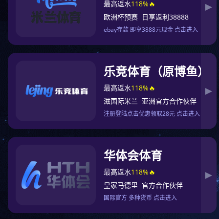
联重罚
2026-03-19
曼城足球俱乐部因违反
一年，这一事件在足球
公平竞争规则的重要性
其球迷的影响；最后，
事件有一个全面而深入
1、金融
金融公平竞争规则（FF
机。该规则鼓励俱乐部通
护了整个足球生态系统
对于许多小型俱乐部而言
则的情况下，大型投资者
明度和负责任经营。