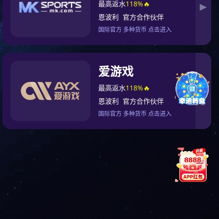
欧元的巨额罚款以及禁赛
。首先，我们将探讨金融
这一处罚对曼城俱乐部及
析，希望能够对这一重大
为不合理的支出导致财务危
护了俱乐部自身利益，也维
俱乐部抗衡。在没有这些规
限制过度开支来促进财务透