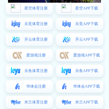
入分析，并对比赛结果进行预测。珀斯光荣作为主场作战
的球队，能够借助主场之利争取胜利，而布里斯班狮吼则
希望延续良好的表现。通过各方面的分析，我们力求为读
者提供一个全面的赛前洞察。
1、历史交锋记录
在过去几个赛季中，珀斯光荣与布里斯班狮吼之间的较量
相当频繁。从历史交锋记录来看，两队在联赛中的碰撞颇
具戏剧性。总体来说，两队实力相当，各自都有主场和客
场之利。这种平衡使得每次交手都充满悬念。
从具体数据上看，近年来双方的对抗往往以小比分结束，
这反映出两队在防守端均有不俗表现。在双方近10场交锋
中，珀斯光荣略占优势，但胜负差距并不明显。这也为此
次较量增添了更多的不确定性。
此外，两队球迷之间的对抗也是一大看点，尤其是珀斯光
荣主场时，气氛通常会非常热烈。这种主场氛围可能会激
励球员发挥出更高水平，从而影响比赛结果。
2、近期状态分析
就近期状态而言，珀斯光荣在过去几轮联赛中表现起伏不