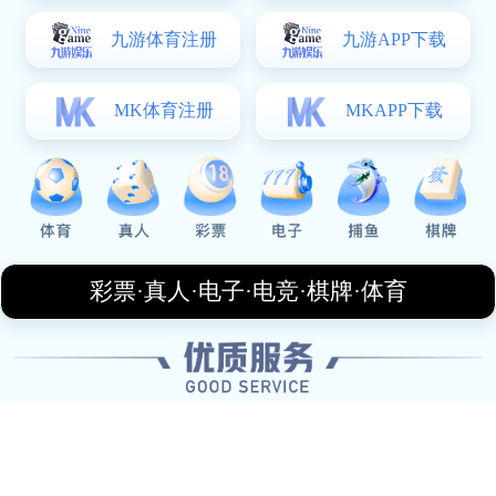
义。
2、比赛中精彩瞬间
在复出首战中，莫兰特展现了他惊人的得分能力，全场狂
砍38分，其中包括多个高难度投篮和突破上篮。他利用自
己的速度和灵活性，在防守者面前如入无人之境，让人叹
为观止。
值得一提的是，在比赛最后时刻，当比分紧咬时，莫兰特
冷静地掌控局面，多次命中关键球，帮助球队稳住领先优
势。他这一系列精彩表现，不仅令现场观众欢呼雀跃，也
让教练组倍感欣慰。
除了得分之外，莫兰特还积极参与组织进攻，多次助攻队
友得分。他的一传一射体现了他的全面性，使得整支团队
运转更加流畅，为球队注入新的活力。
3、对未来球队展望
随着莫兰特的回归，灰熊队未来的发展前景令人期待。他
无疑是球队核心，他的领导能力将在接下来的比赛中发挥
巨大作用。搭配其他年轻有潜力的球员，如杰克逊等，将
形成更加完整和富有竞争力的阵容。