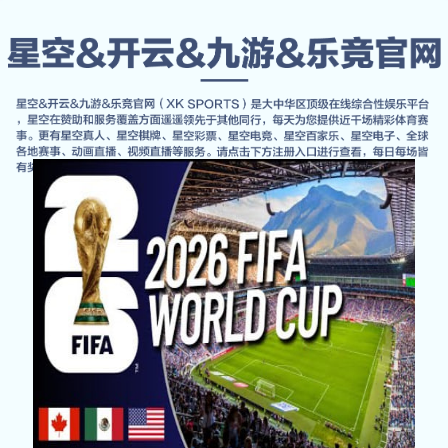
产品展示
辽宁与山西精彩对决全场录
像回放及赛后精彩瞬间分析
2026-03-26
在这场备受期待的比赛中，辽宁队与山西队展开了一场精
彩对决。整场比赛从开局到结束均充满了悬念和激情，双
方球员在场上展现了高水平的竞技状态。本文将通过四个