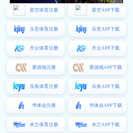
方面对这场比赛进行详细分析，包括赛前预热、精彩瞬
间、战术解析以及球员表现。每一个方面都将为读者提供
全方位的理解与回顾，让我们一同重温这场篮球盛宴。
1、赛前预热与期待
在比赛开始之前，整个篮球界对于辽宁与山西的对决充满
了期待。两支球队都是本赛季的强队，各自拥有多名优秀
球员。从历史交锋记录来看，两队都有过辉煌时刻，这也
让此次对决更具看点。
赛前，媒体为此战进行了大量报道，分析专家纷纷发表看
法。辽宁队凭借其强大的内线实力，以及外线射手的出色
状态，被认为是胜利的热门。而山西队则以其灵活多变的
战术布局和顽强拼搏精神吸引了众多支持者。
除了媒体关注，现场观众也早早入场，为自己支持的球队
加油助威。他们挥舞着队旗，高喊口号，使得整个体育馆
弥漫着紧张而热烈的氛围。这种氛围不仅激励了运动员，
也让广大观众感受到这场比赛的重要性。
2、精彩瞬间回放
随着比赛哨声响起，双方迅速进入状态。第一节开局阶