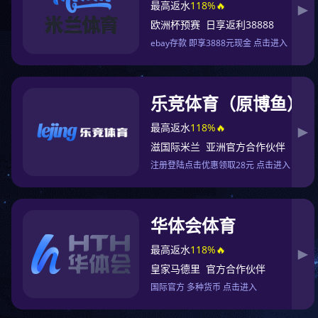
决全场
2026-03-28
本文旨在详细回顾和分
支球队实力的较量，也
表现分析、战术布置以
验，为球迷提供更全面
影响。
1、比赛
比赛开局阶段，双方都
遏制火箭外线投篮的精
第二节末段，湖人在詹
下半场开始后，双方你来
的防守。同时，他们利
一次进攻和防守都牵动