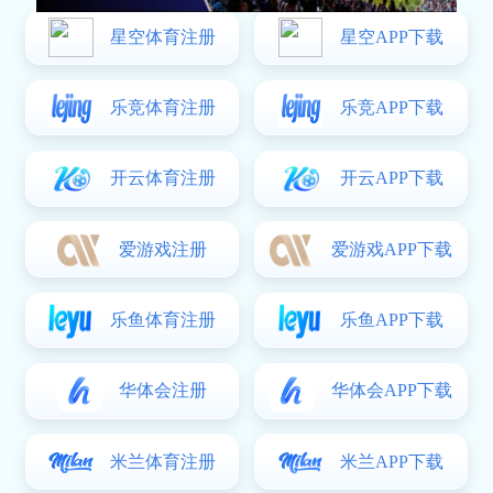
中，巴西队凭借速度和灵活性占据上风，而秘鲁队则通过
顽强防守和快速反击予以回应。随着比赛深入，双方的比
分交替领先，让观众体验到一场跌宕起伏的视觉盛宴。本
篇文章将从比赛过程、关键时刻、球员表现及赛后分析四
个方面进行详细阐述，带您回顾这一场足球盛宴。
1、比赛过程细节
本场比赛开始后，巴西队迅速进入状态，通过流畅的传递
配合展开进攻。他们利用边路进攻撕扯秘鲁队防线，多次
制造威胁。巴西前锋凭借出色的个人能力，不断突破对方
防守，为球队创造机会。然而，秘鲁队并不甘示弱，他们
在防守端组织得当，努力降低巴西队的进攻效率。
随着时间推移，秘鲁队逐渐找到节奏，通过稳扎稳打的方
式进行反击。第30分钟时，他们成功利用一次角球机会，
由头球攻门打开局面。这一进球不仅点燃了现场气氛，也
让他们士气大增，对巴西形成了巨大的心理压力。
下半场开始后，两队都进行了一些人员调整，以期改变场
上的局势。巴西队加强了中场控制力，希望通过更多控球
来掌握主动权。而秘鲁则试图在防线保持稳定，同时寻找