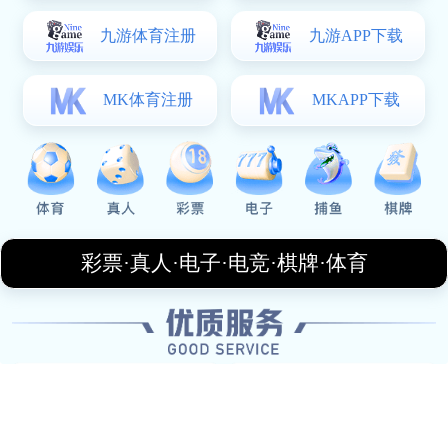
反击机会，这样紧张而又刺激的局面让双方都付出了极大
的努力。
2、关键时刻回顾
在比赛的重要节点上，每一个瞬间都可能成为改变战局的
关键。例如，在第60分钟时，一次快速反击让巴西重新找
回节奏，他们利用精准传递完成了一次精彩配合，并很快
将比分扳平。这一进球不仅提升了球队士气，也令现场观
众为之欢呼。
然而，比赛并未就此平静下来。随后的几分钟内，双方都
进行了高强度争夺。在一次混战中，秘鲁队踢出一脚远
射，但被巴西门将神奇扑出，这一幕成为全场焦点。同
时，随着时间逼近尾声，两支球队均加大攻击力度，使得
每一次进攻都充满悬念。
最后阶段的一次争议判罚引发了双方的不满，这也使得比
赛更加紧张。尽管如此，两队均没有放弃任何一个进攻机
会。在终场前几分钟内，巴西再次发动猛攻，并终于借助
定位球机会实现绝杀。这颗进球彻底点燃了整个体育馆，
让所有人欢呼雀跃。
3、球员表现分析