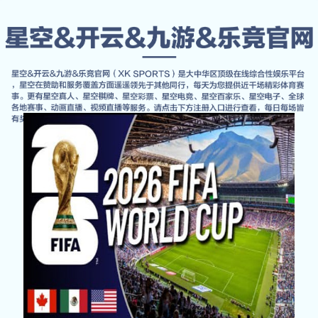
产品展示
巴西与秘鲁激战正酣比分揭
晓精彩瞬间回顾
2026-05-12
在巴西与秘鲁的精彩对决中，双方展现了非凡的技战术水
平和顽强的拼搏精神。比赛过程中，各种激烈瞬间频频出
现，悬念迭起，引发了无数球迷的热情。在第一节比赛