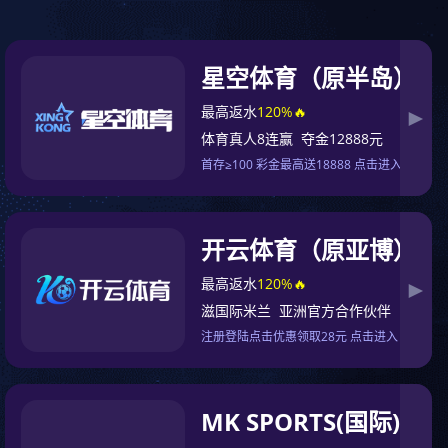
络
XCSPORTS
南京羽毛