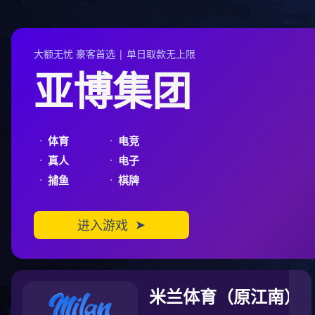
产品展示
赛后复