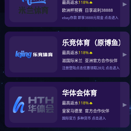
球队的
2026-02-18
本文将对上海羽毛球队
在赛场上的表现，分析
探讨双方在比赛中的优
通过各方面的综合评估
1、技战
在本次比赛中，上海羽
刃有余。尤其是在双打
频繁制造得分机会。
相较之下，南京羽毛球
一些决策失误导致了比
失了多次反击良机。
此外，两队在进攻套路