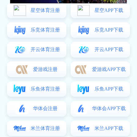
不仅是球技的较量，更是心理素质与战略思维的比拼。墨
菲以其丰富的比赛经验和超强的控球能力而闻名，而颜丙
涛则凭借年轻的活力和敏锐的战术意识逐渐崭露头角。在
这场期待已久的对决中，谁能在斯诺克赛场上笑到最后，
将成为众多粉丝关注的焦点。本文将从四个方面分析这场
精彩赛事：两位选手的背景与实力、比赛策略及风格、心
理博弈以及未来展望。
1、选手背景与实力对比
肖恩·墨菲，自2005年起便崭露头角，获得了多个重要赛
事冠军。他是一个拥有丰富比赛经验和稳定表现的大师级
选手。他曾在世界锦标赛中夺冠，并且多次进入重要赛事
决赛，其技术水平和竞技状态令人钦佩。在职业生涯中，
他以精准的打击和流畅的杆法赢得了无数赞誉。
相较于墨菲，颜丙涛是一位后起之秀，在短时间内便取得
了骄人的成绩。他出生于1997年，2019年便获得了中国
公开赛冠军，这使他迅速成为了媒体关注的焦点。尽管年
龄较小，但他的学习能力极强，加之天赋异禀，使得他在
面对高强度比赛时也能从容应对。