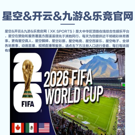
集团动态
奇才与猛龙2019赛季最新阵
容对比分析及球员表现评估
2026-03-14
在2019赛季，华盛顿奇才队和多伦多猛龙队作为NBA东部
联盟中的两支球队，展现出了不同的风格与特点。奇才依
赖于明星球员的个人能力，而猛龙则以团队合作与防守见