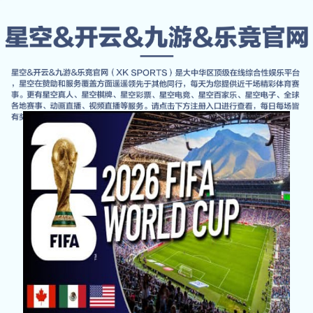
集团动态
巴萨与尤文激情对决CCTV
全程直播精彩瞬间回顾
2026-03-16
在足球的世界里，巴萨与尤文图斯一直以来都是备受瞩目
的豪门球队。两队之间的对决不仅仅是一场比赛，更是激
情与荣耀的交融。在CCTV全程直播的这场精彩对抗中，