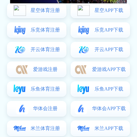
球迷们见证了无数惊心动魄的瞬间，包括华丽的进攻、精
准的传球以及关键时刻的防守。这场比赛展现了两队独特
的战术风格和顽强拼搏的精神，吸引着全球数以万计的观
众共同祝福。本文将从比赛亮点、战术分析、球员表现以
及赛后反响四个方面，详细回顾这场巴萨与尤文激情对决
中的精彩瞬间。
1、比赛亮点一览
在本场比赛中，双方开局阶段就展现出了极高的竞技状
态。巴萨利用其快速而灵活的传球体系，对尤文施加了巨
大的压力。尤其是在前20分钟内，他们通过几次成功的配
合撕扯了尤文防线，多次创造出破门机会。这种迅猛攻击
令现场观众为之振奋，也让尤文不得不调整阵型以应对不
断增加的威胁。
随着比赛逐渐深入，两队均出现了一些精彩瞬间。在第30
分钟左右，巴萨的一脚远射几乎洞穿了尤文的大门，但被
守门员神奇扑出，这一幕引发了全场观众热烈掌声。而
后，尤文也不甘示弱，通过一次快速反击打破僵局，将比
分改写为1-0。这种你来我往、高速对抗让比赛悬念迭起，