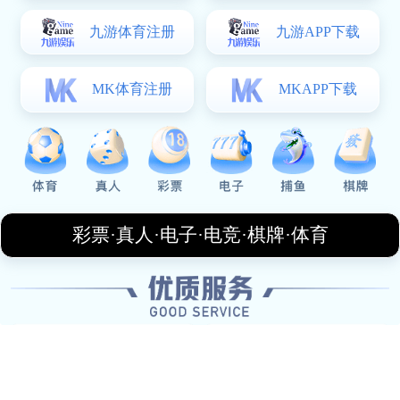
最后，库里的训练态度也是其成功的重要因素之一。他每
天都投入大量时间进行射击训练，并不断优化自己的技
巧。正是这种不懈努力，使他能够在重要时刻稳定发挥，
屡屡打破记录。这种坚持不仅让他成为顶尖射手，也为后
来的年轻球员树立了榜样。
2、心理素质与比赛心态
心理素质是决定运动员表现的重要因素之一。在重大赛事
中，压力往往会影响选手的发挥。然而，斯蒂芬·库里在比
赛中的冷静与自信使得他能够超越常规水平。在面对全场
观众和媒体关注时，他并没有感受到过大的压力，而是将
这种氛围转化为动力，让自己更加专注于比赛本身。
同时，库里对于失败和挫折有着积极的态度。他曾多次提
到，每一次失败都是成长的一部分。因此，在关键时刻，
他不会因为过去的不如意而自我怀疑，而是会将注意力集
中在眼前每一个进攻机会上。这种良好的心态帮助他建立
起强大的心理防线，从容应对各种挑战。
除了自身心态外，库里也擅长调动队友之间的默契。他常
常通过传球和配合来减轻个人压力，同时提升整体团队表