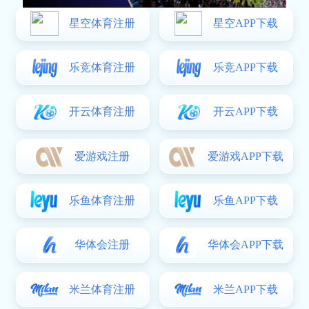
而热那亚则希望借助客场的战斗精神来逆袭对手。本文将
从历史交锋、球队现状、战术分析以及球迷反响四个方
面，对这一精彩对决进行详细阐述，展现出这场比赛的重
要性和看点。
1、历史交锋记录
都灵与热那亚之间的历史交锋可追溯至多个赛季，两队在
意大利足球界有着悠久而丰富的竞争关系。回顾往年的交
锋记录，都灵在主场占据一定优势，但热那亚也曾多次在
客场给对手制造麻烦。这种不平衡的历史让本场比赛充满
悬念。
值得注意的是，在最近几次交锋中，两队各自都有胜负，
甚至出现了平局，这体现了双方实力相近。在联赛中，两
队面对面的较量往往会因小失误而改变结果，因此，这样
的背景为即将到来的杯赛增添了不少戏剧性。
此外，历史上都有一些经典瞬间，让球迷难以忘怀。例
如，某些关键时刻的进球或是门将的一次神奇扑救，都成
为了双方球迷口中的佳话。因此，可以说这场比赛不仅是
积分排名上的争夺，也是情感上的延续。