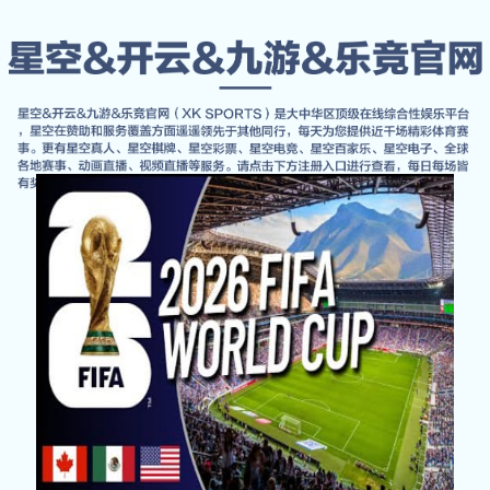
集团动态
泰州远大与保定容大激战在
即谁能在这场较量中脱颖而
出
2026-03-21
在中国足球的舞台上，各个球队之间的较量不仅关系到比
赛的胜负，更是涉及到荣耀与梦想的争夺。泰州远大与保