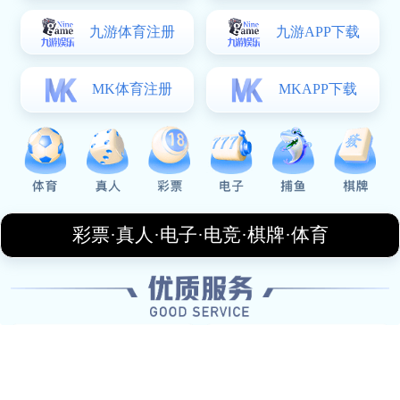
此外，在篮板争夺上，两队也是不相上下。湖人在前场篮
板上的优势帮助他们获得了更多二次进攻机会，而狼队则
凭借出色的协防能力限制了湖人的得分。因此，这场比赛
不仅是一场简单的数据比拼，更是一种意志和策略上的较
量。
2、关键时刻决策分析
每一场激烈篮球比赛中，总会出现几个决定胜负的关键时
刻。在这场对决中，第四节初段成为了转折点。当时双方
比分非常接近，而湖人教练及时调整战术，将重点放在了
防守端，这一策略有效压制住了狼队的重要得分点，从而
为自己赢得了宝贵时间。
与此同时，狼队面对压力选择继续坚持自己的快攻打法，
但由于被湖人压制，他们不得不频繁尝试外线投篮。然
而，由于命中率下降，这使得局势开始向湖人倾斜。这一
系列瞬息万变的决策，无疑直接影响着双方士气与信心，
为后续的发展埋下伏笔。
最终，在最后关头，当比分仍然胶着之际，湖人成功依靠
一次快攻反击取得领先，并保持到终局。这表明，在关键
时刻果断而精准的决策往往能够左右整场比赛，从而闪耀