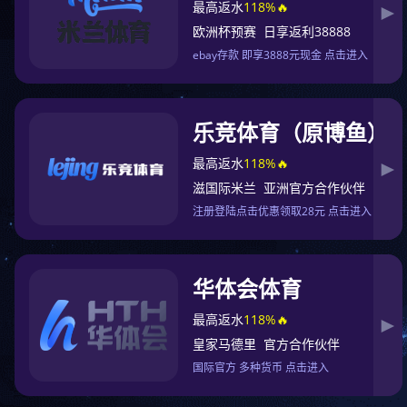
投注策
2026-03-23
本文将围绕“米竞技与累
手，解析两队近期的表
主客场表现，深入探讨
心理。而最后，我们将
的讨论，旨在为彩民提
1、基本面
在进行米竞技与累体育
比赛中取得了三胜两平
调整使得球队的整体配
相比之下，累体育最近
一定影响。然而，在过
从伤病情况来看，目前