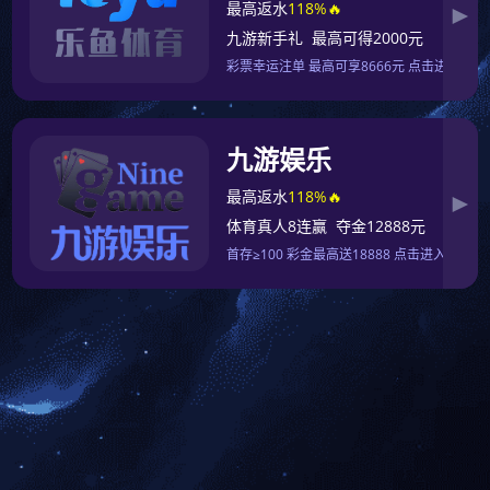
略探讨
体育竞猜分析对决前瞻及投注策略探讨”这一主题展开深入分析
现、阵容变化及战术风格，为投注提供基础数据支持。其次，结
各自的优势与劣势。接着，将关注市场动态，包括赔率变化和公
提出具体的投注策略，以帮助玩家在此次对决中做出更加明智的
供全面而精确的信息，从而提高投注成功率。
分析
的对决前，我们首先需要关注两队的基本面情况。米竞技近期状
的不败佳绩。他们在进攻端展现出强大的火力，而防守也相对稳
合更加默契，这无疑为他们增添了竞争力。
表现起伏不定。在最近的一场比赛中，他们以大比分输给了对手
往赛季中，累体育曾多次展现出其顽强拼搏的一面，因此我们不
米竞技阵容相对完整，而累体育则有几名主力球员因伤缺席，这