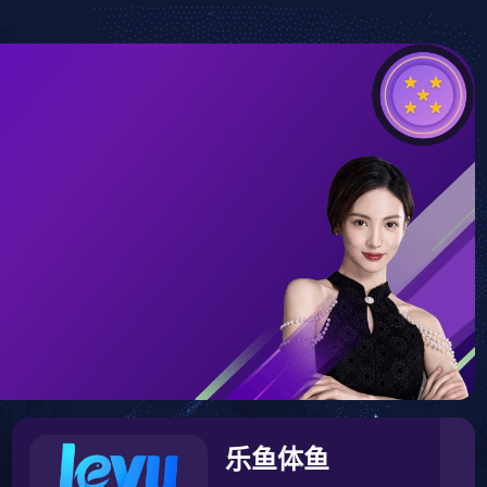
首页
关于
XC体育
产品展示
集团动态
服务类型
联
与累体育竞猜分析对