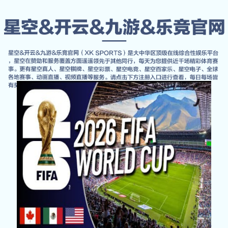
集团动态
重庆篮球队崛起之路：从默
默无闻到世界锦标赛的辉煌
征程
2026-03-26
重庆篮球队的崛起之路是一段激情澎湃的历史，从最初的
默默无闻到如今在世界锦标赛上的辉煌成就，这一路走