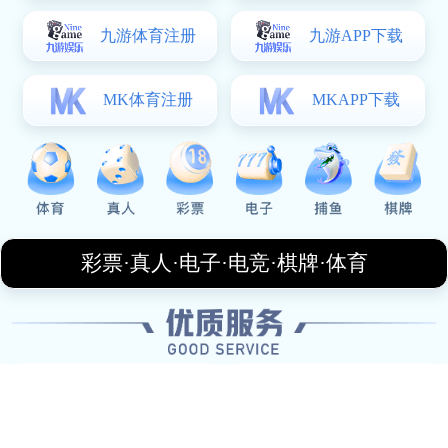
选拔和训练，球队逐渐形成了一支具有潜力的阵容。
尽管面临资金不足和设施简陋的问题，但球队成员依然展
现出了不屈不挠的精神。他们用汗水浇灌着梦想，为日后
的崛起奠定了基础。这段时期虽然艰苦，却为后来的成功
埋下了伏笔。
2、发展过程中的关键人物
在重庆篮球的发展过程中，有几位关键人物扮演了重要角
色。他们不仅具备卓越的球技，还拥有丰富的管理经验，
为球队的发展提供了宝贵支持。其中，一位名叫李明教练
的人物尤为突出，他以严格要求和创新战术而闻名，是推
动球队迅速进步的重要力量。
李明教练通过引入现代化训练理念，使球员们在技术上有
了显著提升。他注重团队配合，通过科学的数据分析来制
定比赛策略，让每一个球员都能发挥出最大的潜力。此
外，他还积极培养年轻球员，为未来输送新鲜血液，这为
球队持续发展的动力源泉。
除了教练团队外，还有一些优秀球员如张伟和刘强，他们
以出色表现成为球迷心目中的偶像。他们不仅在场上展现