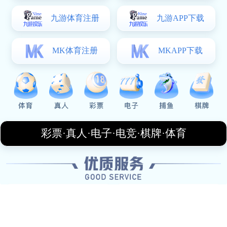
牵动着现场观众心弦，使得整场比赛充满戏剧性。
2、球队表现分析
骑士队在本场比赛中展现出积极向上的斗志，他们不仅有
着出色的个人能力，还有很强的团队配合。尤其是年轻球
员们，在关键时刻能够挺身而出，为球队贡献重要得分。
此外，骑士队利用主场之利，在防守端也给予掘金施压，
使其难以发挥正常水平。
反观掘金队，他们虽然在开局遭遇困难，但随即调整策
略，加强内线进攻，并通过外线射手缓解压力。他们的大
个子球员在篮下打出了相当效率，为球队提供了稳定输
出。同时，掘金善于利用挡拆战术，有效拉开空间，让更
多球员参与到进攻中来。
总体来看，两支球队都各有千秋，各自发挥出了应有水
平，为观众奉献了一场高水平的对决。然而，在细节处理
上仍存在不足，这也是未来需要改进之处。
3、关键时刻分析
本场比赛最令人难忘的是第四节最后五分钟。当时骑士队
领先，但掘金凭借一波流畅的进攻迅速追平比分，这一段