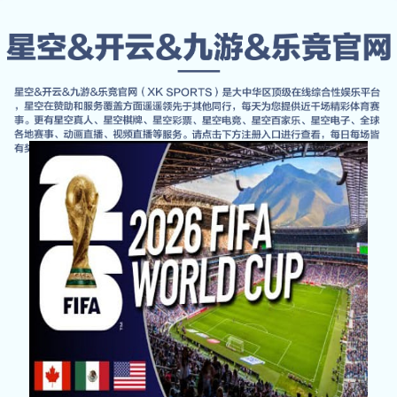
集团动态
广东与新疆激战14日争夺季
后赛席位的关键对决即将上
演
2026-05-14
在即将到来的关键对决中，广东队与新疆队的交锋将成为
篮球迷们瞩目的焦点。两队均为争夺季后赛席位而战，14