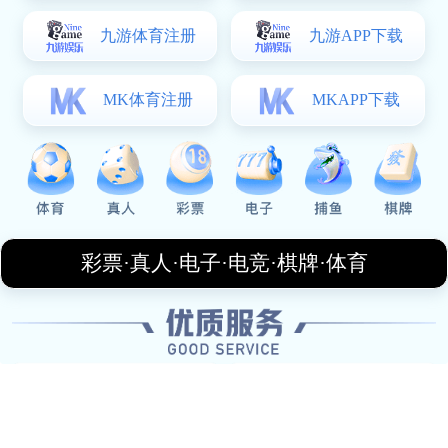
此外，双方教练组对于彼此的了解也达到了一定高度，这
使得他们能够在比赛中进行针对性的布置。因此，这场即
将到来的较量，不仅是两支球队实力的直接碰撞，也是教
练智慧与应变能力的一次较量。
2、球队现状分析
当前，广东队正处于一个相对良好的状态，他们在近期的
比赛中取得了连胜佳绩。球队内部气氛融洽，各个位置上
的球员发挥稳定，尤其是在进攻端展现出的流畅配合，让
人印象深刻。然而，在面对防守强度较大的对手时，广东
仍需提高自己的抗压能力，以确保能够持续保持高水平表
现。
相对而言，新疆队近期遭遇了一些挑战，他们虽然仍然保
有一批实力派球员，但由于伤病等因素导致阵容不整。在
这样的情况下，新疆需要找到适合自己现阶段情况的新打
法，以弥补人员缺失带来的影响。同时，近期的一些失利
也让他们倍感压力，因此在心理上必须做好调整。
随着常规赛进入尾声，每一场比赛都至关重要，而广东和
新疆作为强敌，自然会全力以赴争取胜利。这不仅事关目