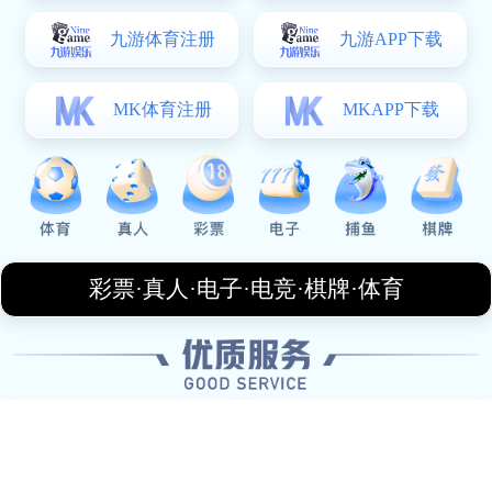
士气大增。他们随后继续加强进攻，一度将建业逼入了防
守反击。但建业也迅速作出调整，通过更换战术和人员，
将局面逐渐稳住。最终，两队以1:1握手言和，为观众奉献
了一场精彩纷呈的比赛。
2、球队整体表现分析
在本场较量中，建业展现出了良好的团队配合和顽强拼搏
精神。他们充分利用主场优势，在开局阶段给鲁能制造了
很大的压力。尤其是在前锋线上的快速突破，多次撕破了
鲁能防线。然而，在保持领先后，他们略显保守，使得后
续防守压力增加。
相对而言，鲁能虽然处于客场，但他们展现出了强大的心
理素质和应变能力。在落后的情况下能够迅速找到解决方
案，及时调整战术，并最终成功扳平比分，这显示出他们
作为传统豪门队伍的不屈意志。此外，中场球员对于节奏
控制的重要性也体现在这一役上，他们有效地连接起防守
与进攻，为球队带来了更多机会。
然而，无论是建业还是鲁能，都存在一些不足之处。例
如，在关键时刻把握机会能力上还有待提高，以及面对高