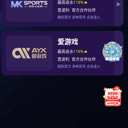
状态、战术特点及可能的
地理解比赛的动态，也可
此次对决无疑将吸引广泛
戏剧性。从过去几场友谊
2014年世界杯小组赛
。这些比赛充分体现出双方
激烈，但每一次交锋都能
方式，让许多强队感到棘
的比赛埋下了伏笔。