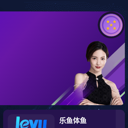
首页
关于
XC体育
产品展示
集团动态
服务类型
联
德国足球对决比分预