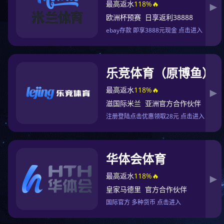
赛前展
2026-05-24
本文将对智利与德国足
比分展望等方面展开讨
以为球迷们提供更具参
关注。文章将从四个方
1、历史
智利与德国之间的历史
赛到世界杯淘汰赛，这些
中，德国以2-1战胜智
实力相当，但又各有千
除去重要赛事外，两队
让双方教练获取 inva
手。而德国则以其严谨