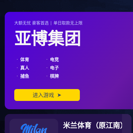
集团动态
智利与