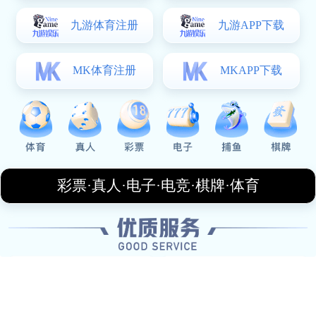
加入的人才需要时间适应原有文化，可能导致短期内出现
的不协调现象。另一方面，对于一些长期以来习惯于传统
管理方式的人来说，这种快速变革可能会引发一定程度的
不满和抵触情绪。因此，在推进结构调整时，需要充分考
虑到各方利益，并采取有效措施来引导正确的发展方向。
2、训练模式创新成果
为了提高整体竞技水平，西安羽毛球队积极探索新的训练
模式。这一方面体现在引入科技手段，比如使用数据分析
工具监测运动员表现，通过量化的数据来制定个性化训练
计划，从而提高训练效果。此外，还注重心理素质培养，
通过心理辅导帮助运动员保持良好的竞技状态。
同时，针对不同年龄段及水平层次的运动员，该队伍开展
多样化且系统化的训练课程。例如，对于年轻选手，不仅
注重技能传授，更强调比赛经验积累，让他们在实战中不
断成长。而对于资深选手，则侧重于技术细节打磨以及策
略应用，以确保他们能够保持竞争优势。这种因材施教的
方法使得每位运动员都能得到最适合自己的发展机会。
3、市场开发与品牌建设