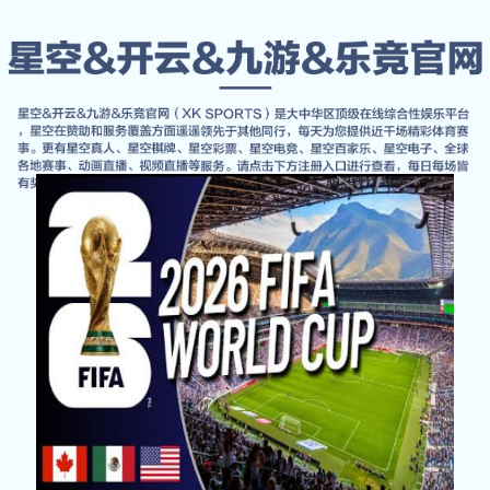
产品展示
NBA老鹰与灰熊精彩对决直
播全程回顾及赛后分析
2026-04-14
在这场NBA老鹰与灰熊的精彩对决中，两队展现了高水平
的竞技状态，比赛过程跌宕起伏，扣人心弦。老鹰队凭借
出色的团队配合和关键球员的精彩表现，与灰熊队进行了