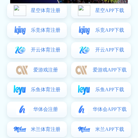
程、球队表现、战术分析以及球迷反应四个方面对这场赛
事进行详细阐述，以帮助读者深入了解比赛的精彩瞬间和
背后的故事。
1、比赛过程回顾
本场比赛在紧张激烈的氛围中开局，双方都展现出了强烈
的求胜欲望。开场后不久，上海上港利用快速反击取得了
领先，令现场气氛瞬间达到高潮。然而，墨尔本队并没有
因此而气馁，很快组织起进攻，通过一系列配合找到了破
门机会，将比分扳平。这一来一往间，使得比赛充满悬
念。
随着时间推移，两队在中场争夺愈加白热化。尽管双方都
有几次绝佳机会，但由于门将的出色表现和防线的坚固，
一直未能改写比分。尤其是墨尔本队的守门员，他一次次
化解了上海上港的攻势，让人赞叹不已。双方在上半场结
束时以1:1握手言和，为下半场埋下伏笔。
下半场开始后，两支球队都做出了调整，加大了进攻力
度。上海上港通过更为积极的跑动寻找空档，而墨尔本则
加强了反击速度。在这种情况下，终于有一方打破僵局，