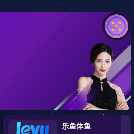
首页
关于
XC体育
产品展示
集团动态
服务类型
联
亚女足迎战法国队力