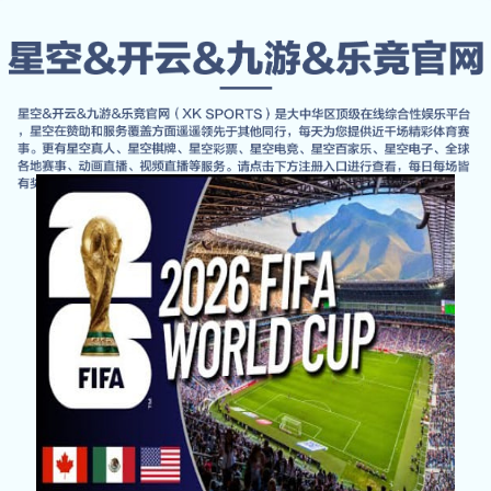
产品展示
山口雷诺法与大宫松鼠的激
烈对决分析与赛季展望
2026-05-10
本文将围绕“山口雷诺法与大宫松鼠的激烈对决分析与赛季
展望”这一主题展开讨论。首先，我们将简要回顾两队在近
期比赛中的表现，分析其战术特点及球员状态。接着，从