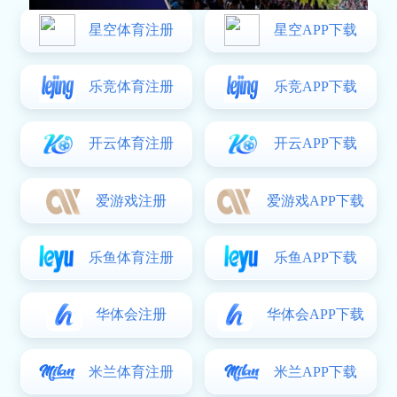
战术解析、球员对比、心理博弈和未来展望四个方面深入
探讨这场对决的激烈程度以及各自的赛季前景。通过这些
分析，我们希望能够为读者提供全面而深入的理解，帮助
他们更好地把握这场精彩赛事及其后续影响。
1、战术解析：山口雷诺法的独特
风格
山口雷诺法作为一支注重控球和快速反击的球队，其战术
风格鲜明。在最近几场比赛中，他们通过灵活多变的阵型
设置和精准的传导配合，不断撕裂对手防线。他们倾向于
使用4-3-3阵型，以增强中场控制力，同时利用边路进攻
来创造机会。这种战术不仅提升了球队整体流畅度，还有
效压制了对手的反击空间。
另外，山口雷诺法在防守端也展现出强大的韧性。他们强
调团队协作，常常在失去球权后的瞬间进行高位逼抢，试
图迅速夺回控制权。这种策略使得他们在面对强敌时能够
保持较高的竞争力，尤其是在关键时刻能有效遏制对方进
攻。
从个人技术层面来看，山口队内有数名技术出众的球员，